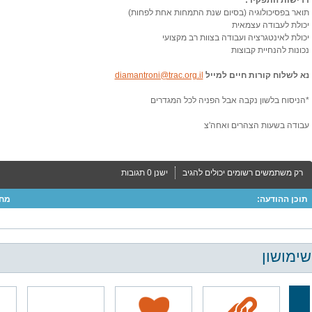
דרישות התפקיד:
תואר בפסיכולוגיה (בסיום שנת התמחות אחת לפחות)
יכולת לעבודה עצמאית
יכולת לאינטגרציה ועבודה בצוות רב מקצועי
נכונות להנחיית קבוצות
נא לשלוח קורות חיים למייל
diamantroni@trac.org.il
*הניסוח בלשון נקבה אבל הפניה לכל המגדרים
עבודה בשעות הצהרים ואחה'צ
רק משתמשים רשומים יכולים להגיב
ישנן 0 תגובות
תוכן ההודעה:
מחב
שימושון