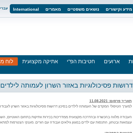
עברי
מידע וקישורים
נושאים משפטיים
מאמרים
International
ת
ארועים
חטיבות הפ"י
אתיקה מקצועית
לוח מו
דרושות פסיכולוגיות באזור השרון לעמותה לילדים 
תאריך פרסום: 11.08
.2021
למערך הטיפולי המקדם של העמותה לילדים בסיכון דרושות פסיכולוגיות באזור השרון לעבודה ט
העבודה מלווה בהכשרה ובהדרכה מקצועית ממדריכות בכירות וותיקות בתחום האוטיזם, השתלמו
עצמאות ובטחון, התנסות עם ילדים במגוון גילאים ועבודה עם הורים. מענקי הצטרפות למתאי