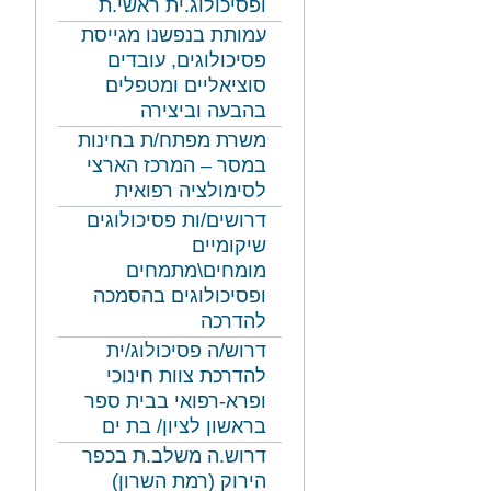
ופסיכולוג.ית ראשי.ת
עמותת בנפשנו מגייסת
פסיכולוגים, עובדים
סוציאליים ומטפלים
בהבעה וביצירה
משרת מפתח/ת בחינות
במסר – המרכז הארצי
לסימולציה רפואית
דרושים/ות פסיכולוגים
שיקומיים
מומחים\מתמחים
ופסיכולוגים בהסמכה
להדרכה
דרוש/ה פסיכולוג/ית
להדרכת צוות חינוכי
ופרא-רפואי בבית ספר
בראשון לציון/ בת ים
דרוש.ה משלב.ת בכפר
הירוק (רמת השרון)