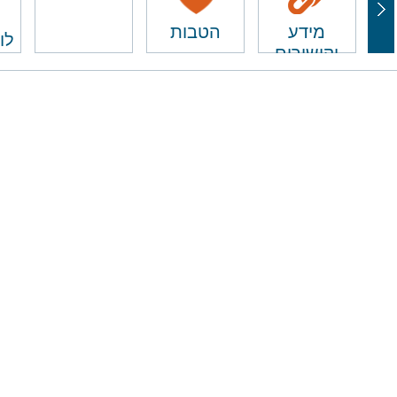
מידע
הטבות
לו
וקישורים
ם