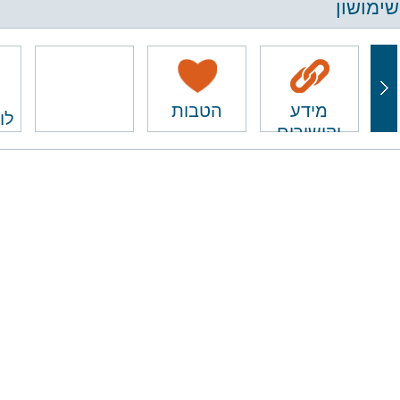
שימושון
מידע
הטבות
לו
וקישורים
ם