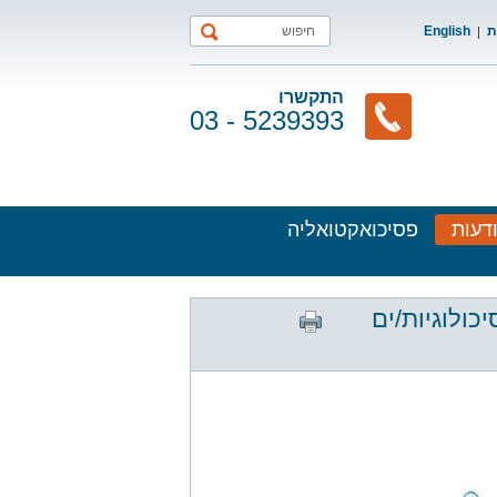
ת
English
התקשרו
03 - 5239393
דעות
פסיכואקטואליה
ולוגיות/ים