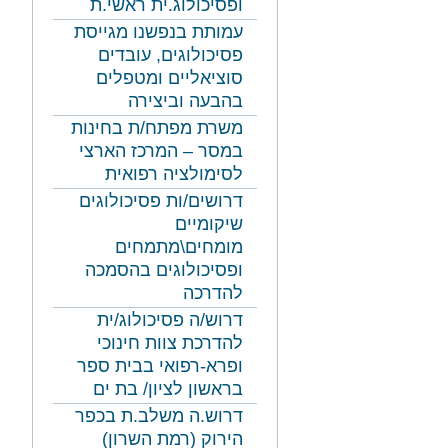
ופסיכולוג.ית ראשי.ת
עמותת בנפשנו מגייסת
פסיכולוגים, עובדים
סוציאליים ומטפלים
בהבעה וביצירה
משרת מפתח/ת בחינות
במסר – המרכז הארצי
לסימולציה רפואית
דרושים/ות פסיכולוגים
שיקומיים
מומחים\מתמחים
ופסיכולוגים בהסמכה
להדרכה
דרוש/ה פסיכולוג/ית
להדרכת צוות חינוכי
ופרא-רפואי בבית ספר
בראשון לציון/ בת ים
דרוש.ה משלב.ת בכפר
הירוק (רמת השרון)