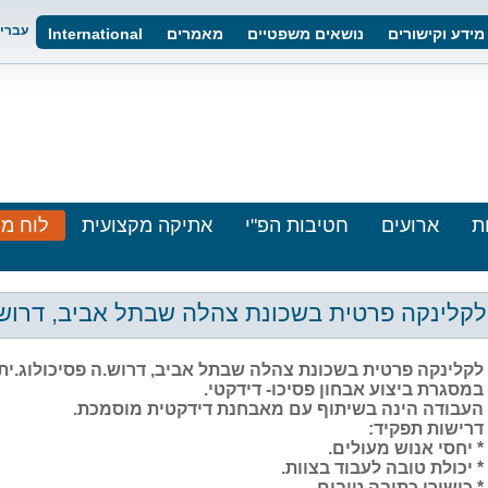
עברי
מידע וקישורים
נושאים משפטיים
מאמרים
International
ת
ארועים
חטיבות הפ"י
אתיקה מקצועית
לוח מו
לקלינקה פרטית בשכונת צהלה שבתל אביב, דרוש.ה
לקלינקה פרטית בשכונת צהלה שבתל אביב, דרוש.ה פסיכולוג.ית 
במסגרת ביצוע אבחון פסיכו- דידקטי.
העבודה הינה בשיתוף עם מאבחנת דידקטית מוסמכת.
דרישות תפקיד:
* יחסי אנוש מעולים.
* יכולת טובה לעבוד בצוות.
* כישורי כתיבה טובים.