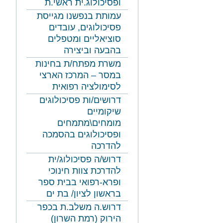
ופסיכולוג.ית ראשי.ת
עמותת בנפשנו מגייסת
פסיכולוגים, עובדים
סוציאליים ומטפלים
בהבעה וביצירה
משרת מפתח/ת בחינות
במסר – המרכז הארצי
לסימולציה רפואית
דרושים/ות פסיכולוגים
שיקומיים
מומחים\מתמחים
ופסיכולוגים בהסמכה
להדרכה
דרוש/ה פסיכולוג/ית
להדרכת צוות חינוכי
ופרא-רפואי בבית ספר
בראשון לציון/ בת ים
דרוש.ה משלב.ת בכפר
הירוק (רמת השרון)