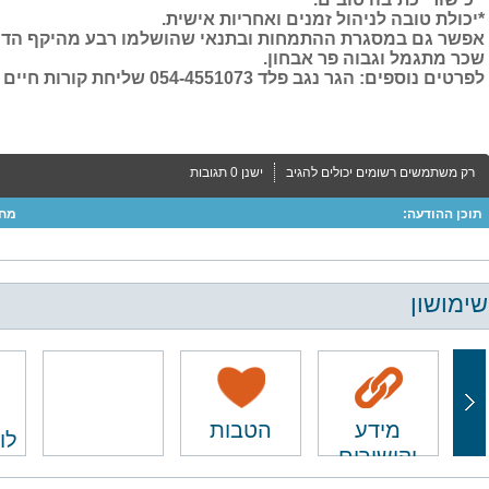
*יכולת טובה לניהול זמנים ואחריות אישית.
אפשר גם במסגרת ההתמחות ובתנאי שהושלמו רבע מהיקף הדרי
שכר מתגמל וגבוה פר אבחון.
לפרטים נוספים: הגר נגב פלד 054-4551073 שליחת קורות חיים במייל:
רק משתמשים רשומים יכולים להגיב
ישנן 0 תגובות
תוכן ההודעה:
מחב
שימושון
מידע
הטבות
לו
וקישורים
ם