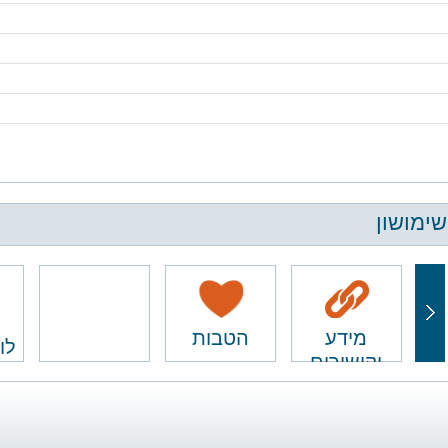
שימושון
מידע
הטבות
לו
וקישורים
ם