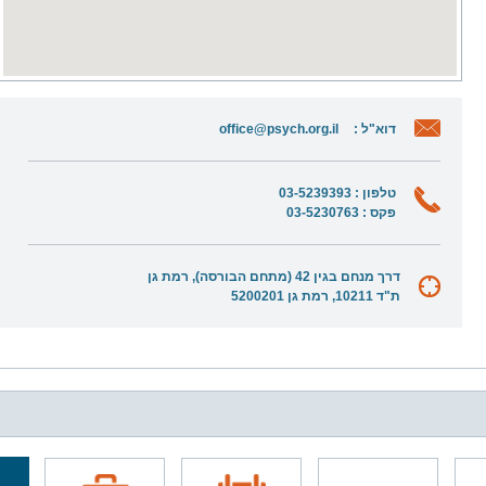
דוא"ל :
office@psych.org.il
טלפון : 03-5239393
פקס : 03-5230763
דרך מנחם בגין 42 (מתחם הבורסה), רמת גן
ת"ד 10211, רמת גן 5200201