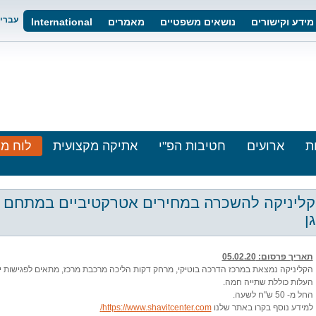
עברי
מידע וקישורים
נושאים משפטיים
מאמרים
International
ת
ארועים
חטיבות הפ"י
אתיקה מקצועית
לוח מו
קליניקה להשכרה במחירים אטרקטיביים במתחם 
גן
תאריך פרסום: 05.02.20
הקליניקה נמצאת במרכז הדרכה בוטיקי, מרחק דקות הליכה מרכבת מרכז, מתאים לפגישות יי
העלות כוללת שתייה חמה.
החל מ- 50 ש"ח לשעה.
למידע נוסף בקרו באתר שלנו
https://www.shavitcenter.com/