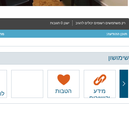
רק משתמשים רשומים יכולים להגיב
ישנן 0 תגובות
תוכן ההודעה:
מחב
שימושון
מידע
הטבות
לו
וקישורים
ם