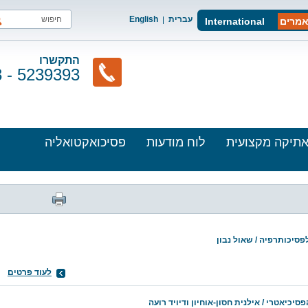
עברית
English
מרים
International
התקשרו
3 - 5239393
תיקה מקצועית
לוח מודעות
פסיכואקטואליה
סיכותרפיה / שאול נבון
לעוד פרטים
יאטרי / אילנית חסון-אוחיון ודיויד רועה