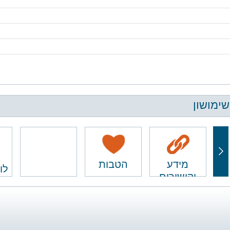
שימושון
מידע
הטבות
לו
וקישורים
ם