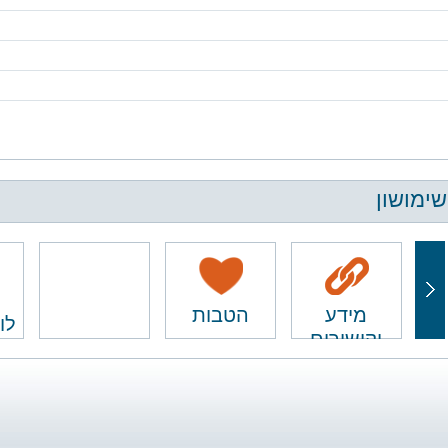
שימושון
מידע
הטבות
לו
וקישורים
ם