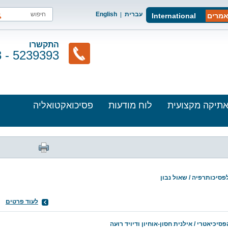
עברית
English
מרים
International
התקשרו
3 - 5239393
תיקה מקצועית
לוח מודעות
פסיכואקטואליה
סיכותרפיה / שאול נבון
לעוד פרטים
יאטרי / אילנית חסון-אוחיון ודיויד רועה