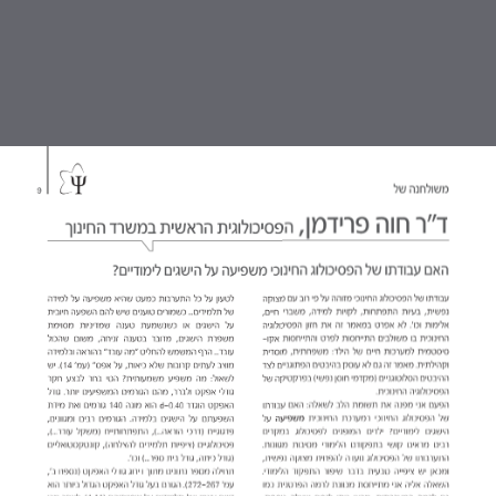
TABLE OF CONTENTS
עמוד ראשי
דבר המערכת - צילה טנא, נחמה
רפאלי, איריס ברנט, שרית ארנון-לרנר,
אלה בן-נון
מה חדש בחטיבה?
משולחנה של הפסיכולוגית הארצית -
ימימה גולדברג
משולחנה של הפסיכולוגית הראשית
במשרד החינוך - ד"ר חוה פרידמן
לטפל בהפרעת קשב וריכוז דרך טיפול
משפחתי - עבודה של שיתוף פעולה -