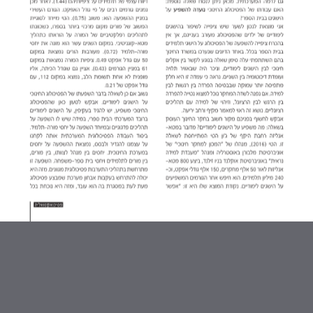
עדנה כצנלסון ואיריס ברנט
התמודדות וטיפול בבעלי הפרעות קשב
וריכוז הסובלים מדחיינות - אלה ארנון
ושרית ארנון-לרנר
מורים עם ADHD - תפקידי הפסיכולוג
החינוכי בתמיכה ובהדרכה - ארז מילר
תפקיד הפסיכולוג החינוכי בטיפול
בילדים עם הפרעת קשב וריכוז - איריס
ברכוז
הפרעת קשב ואימון אישי כהתערבות
לשיפור מכלול התפקודים - זיוה שגיא
״ניצני תעסוקה״ - סדנא לפיתוח
מסוגלות תעסוקתית לצעירים
מובטלים עם הפרעת קשב - אורלי
צדוק, רמי גרטלר ויפעת פנחס